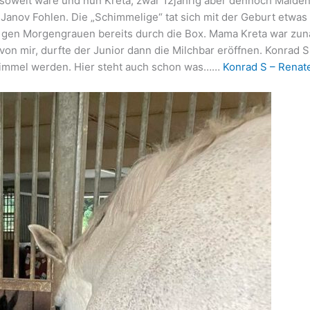
 soweit wäre und nun Kreta, zwar 12jährig aber dennoch Maide
 Janov Fohlen. Die „Schimmelige“ tat sich mit der Geburt etwas s
r gen Morgengrauen bereits durch die Box. Mama Kreta war zunä
 von mir, durfte der Junior dann die Milchbar eröffnen. Konrad
chimmel werden. Hier steht auch schon was……
Konrad S – Renate