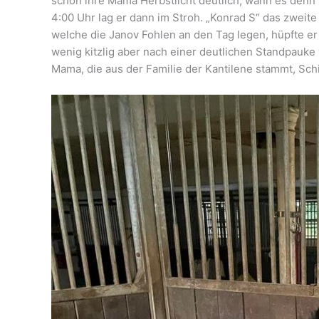
schon ihre Mama Herbstlicht deutlich, wann es denn
4:00 Uhr lag er dann im Stroh. „Konrad S“ das zweite
welche die Janov Fohlen an den Tag legen, hüpfte e
wenig kitzlig aber nach einer deutlichen Standpauke
Mama, die aus der Familie der Kantilene stammt, S