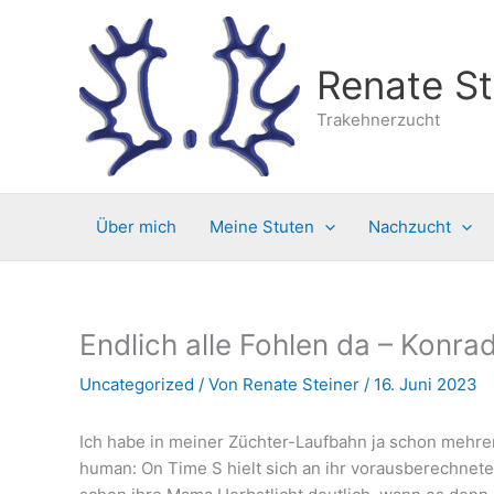
Zum
Inhalt
springen
Renate St
Trakehnerzucht
Über mich
Meine Stuten
Nachzucht
Endlich alle Fohlen da – Konra
Uncategorized
/ Von
Renate Steiner
/
16. Juni 2023
Ich habe in meiner Züchter-Laufbahn ja schon mehrere
human: On Time S hielt sich an ihr vorausberechnetes