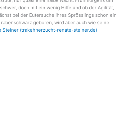
nstute, nur quasi eine halbe Nacht. Frühmorgens um
chwer, doch mit ein wenig Hilfe und ob der Agilität,
chst bei der Eutersuche ihres Sprösslings schon ein
 S rabenschwarz geboren, wird aber auch wie seine
 Steiner (trakehnerzucht-renate-steiner.de)