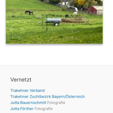
Vernetzt
Trakehner Verband
Trakehner Zuchtbezirk Bayern/Österreich
Jutta Bauernschmitt
Fotografie
Jutta Förther
Fotografie