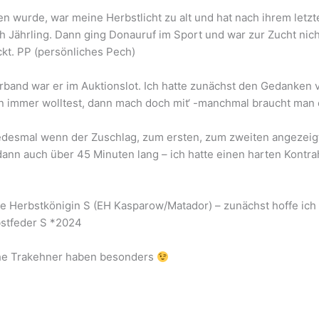
en wurde, war meine Herbstlicht zu alt und hat nach ihrem let
Jährling. Dann ging Donauruf im Sport und war zur Zucht nicht
kt. PP (persönliches Pech)
rband war er im Auktionslot. Ich hatte zunächst den Gedanken
on immer wolltest, dann mach doch mit‘ -manchmal braucht man
jedesmal wenn der Zuschlag, zum ersten, zum zweiten angezeigt
dann auch über 45 Minuten lang – ich hatte einen harten Kontra
 Herbstkönigin S (EH Kasparow/Matador) – zunächst hoffe ich
bstfeder S *2024
che Trakehner haben besonders