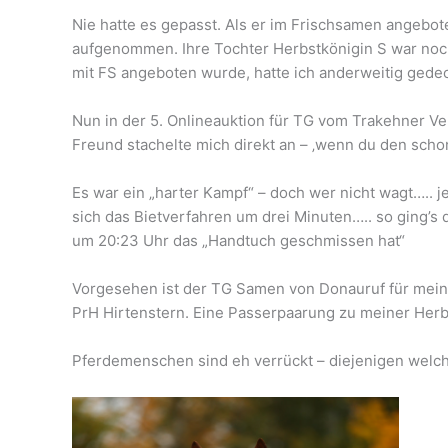
Nie hatte es gepasst. Als er im Frischsamen angebot
aufgenommen. Ihre Tochter Herbstkönigin S war noch 
mit FS angeboten wurde, hatte ich anderweitig gedec
Nun in der 5. Onlineauktion für TG vom Trakehner Ve
Freund stachelte mich direkt an – ‚wenn du den sch
Es war ein „harter Kampf“ – doch wer nicht wagt….. 
sich das Bietverfahren um drei Minuten….. so ging’s 
um 20:23 Uhr das „Handtuch geschmissen hat“
Vorgesehen ist der TG Samen von Donauruf für meine
PrH Hirtenstern. Eine Passerpaarung zu meiner Her
Pferdemenschen sind eh verrückt – diejenigen wel