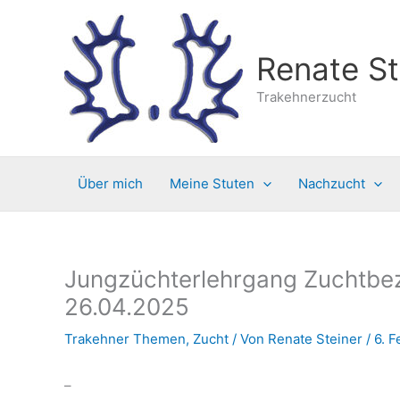
Zum
Inhalt
springen
Renate St
Trakehnerzucht
Über mich
Meine Stuten
Nachzucht
Jungzüchterlehrgang Zuchtbezi
26.04.2025
Trakehner Themen
,
Zucht
/ Von
Renate Steiner
/
6. 
–