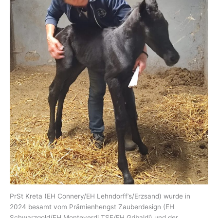
PrSt Kreta (EH Connery/EH Lehndorff’s/Erzsand) wurde in
2024 besamt vom Prämienhengst Zauberdesign (EH
Schwarzgold/EH Monteverdi TSF/EH Gribaldi) und der