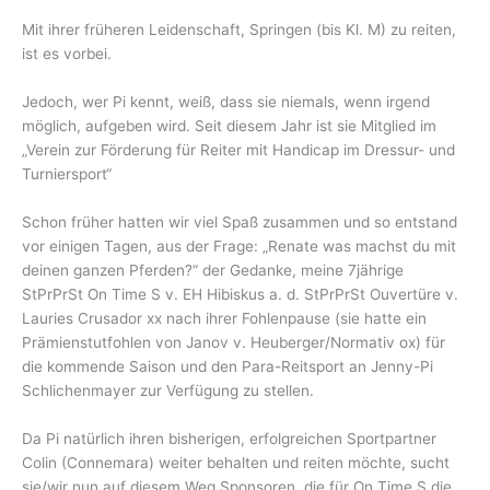
Mit ihrer früheren Leidenschaft, Springen (bis Kl. M) zu reiten,
ist es vorbei.
Jedoch, wer Pi kennt, weiß, dass sie niemals, wenn irgend
möglich, aufgeben wird. Seit diesem Jahr ist sie Mitglied im
„Verein zur Förderung für Reiter mit Handicap im Dressur- und
Turniersport“
Schon früher hatten wir viel Spaß zusammen und so entstand
vor einigen Tagen, aus der Frage: „Renate was machst du mit
deinen ganzen Pferden?“ der Gedanke, meine 7jährige
StPrPrSt On Time S v. EH Hibiskus a. d. StPrPrSt Ouvertüre v.
Lauries Crusador xx nach ihrer Fohlenpause (sie hatte ein
Prämienstutfohlen von Janov v. Heuberger/Normativ ox) für
die kommende Saison und den Para-Reitsport an Jenny-Pi
Schlichenmayer zur Verfügung zu stellen.
Da Pi natürlich ihren bisherigen, erfolgreichen Sportpartner
Colin (Connemara) weiter behalten und reiten möchte, sucht
sie/wir nun auf diesem Weg Sponsoren, die für On Time S die