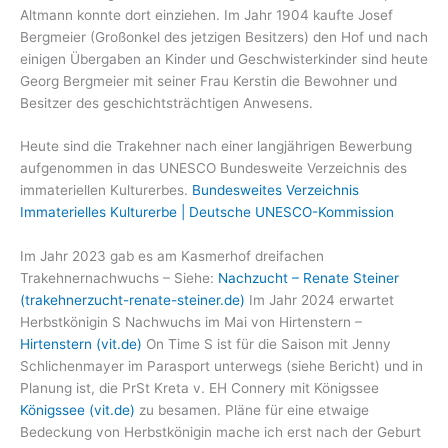
Altmann konnte dort einziehen. Im Jahr 1904 kaufte Josef
Bergmeier (Großonkel des jetzigen Besitzers) den Hof und nach
einigen Übergaben an Kinder und Geschwisterkinder sind heute
Georg Bergmeier mit seiner Frau Kerstin die Bewohner und
Besitzer des geschichtsträchtigen Anwesens.
Heute sind die Trakehner nach einer langjährigen Bewerbung
aufgenommen in das UNESCO Bundesweite Verzeichnis des
immateriellen Kulturerbes.
Bundesweites Verzeichnis
Immaterielles Kulturerbe | Deutsche UNESCO-Kommission
Im Jahr 2023 gab es am Kasmerhof dreifachen
Trakehnernachwuchs – Siehe:
Nachzucht – Renate Steiner
(trakehnerzucht-renate-steiner.de)
Im Jahr 2024 erwartet
Herbstkönigin S Nachwuchs im Mai von Hirtenstern –
Hirtenstern (vit.de)
On Time S ist für die Saison mit Jenny
Schlichenmayer im Parasport unterwegs (siehe Bericht) und in
Planung ist, die PrSt Kreta v. EH Connery mit Königssee
Königssee (vit.de)
zu besamen. Pläne für eine etwaige
Bedeckung von Herbstkönigin mache ich erst nach der Geburt