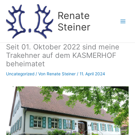
Zum
Inhalt
Renate
springen
Steiner
Seit 01. Oktober 2022 sind meine
Trakehner auf dem KASMERHOF
beheimatet
Uncategorized
/ Von
Renate Steiner
/
11. April 2024