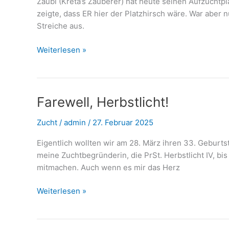
Zaubi (Kreta’s Zauberer) hat heute seinen Aufzuchtpl
zeigte, dass ER hier der Platzhirsch wäre. War aber 
Streiche aus.
Zaubi
Weiterlesen »
geht
in
die
große
Farewell, Herbstlicht!
Welt
Zucht
/
admin
/
27. Februar 2025
hinaus
…
Eigentlich wollten wir am 28. März ihren 33. Gebur
meine Zuchtbegründerin, die PrSt. Herbstlicht IV, b
mitmachen. Auch wenn es mir das Herz
Farewell,
Weiterlesen »
Herbstlicht!