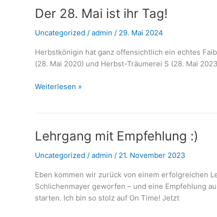
Der 28. Mai ist ihr Tag!
Uncategorized
/
admin
/
29. Mai 2024
Herbstkönigin hat ganz offensichtlich ein echtes Faib
(28. Mai 2020) und Herbst-Träumerei S (28. Mai 2023
Der
Weiterlesen »
28.
Mai
ist
ihr
Lehrgang mit Empfehlung :)
Tag!
Uncategorized
/
admin
/
21. November 2023
Eben kommen wir zurück von einem erfolgreichen Leh
Schlichenmayer geworfen – und eine Empfehlung ausg
starten. Ich bin so stolz auf On Time! Jetzt