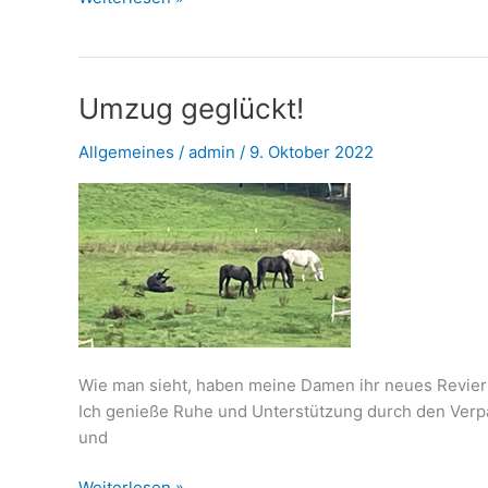
zweite
„Mädchen“
Herbst-
Träumerei
Umzug geglückt!
S
Allgemeines
/
admin
/
9. Oktober 2022
ist
geboren….
Wie man sieht, haben meine Damen ihr neues Revier
Ich genieße Ruhe und Unterstützung durch den Verpäc
und
Umzug
Weiterlesen »