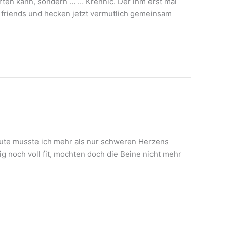
irten kann, sondern … … Krennic. Der ihm erst mal
st friends und hecken jetzt vermutlich gemeinsam
eute musste ich mehr als nur schweren Herzens
g noch voll fit, mochten doch die Beine nicht mehr