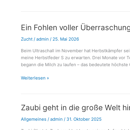
Ein Fohlen voller Überraschun
Zucht
/
admin
/
25. Mai 2026
Beim Ultraschall im November hat Herbstkämpfer sein
meine Herbstfeder S zu erwarten. Drei Monate vor T
begann die Milch zu laufen – das bedeutete höchste 
Ein
Weiterlesen »
Fohlen
voller
Überraschungen
…
Zaubi geht in die große Welt h
Allgemeines
/
admin
/
31. Oktober 2025