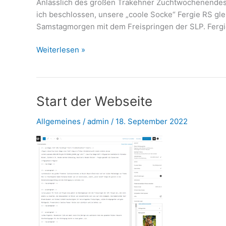
Anlässlich des großen Trakehner Zuchtwochenendes i
ich beschlossen, unsere „coole Socke“ Fergie RS glei
Samstagmorgen mit dem Freispringen der SLP. Fergi
Fergie
Weiterlesen »
RS
auf
ganz
großer
Start der Webseite
Bühne
Allgemeines
/
admin
/
18. September 2022