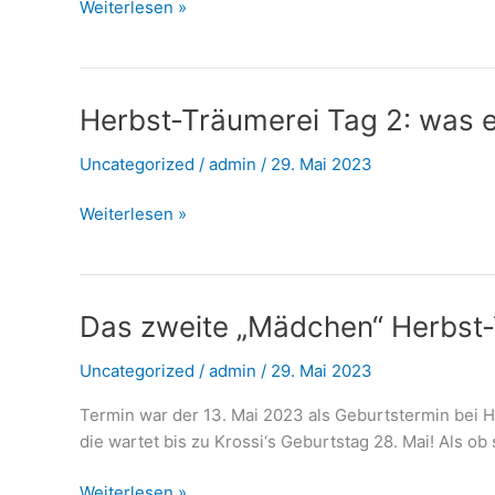
Lehrgang
Weiterlesen »
mit
Empfehlung
:)
Herbst-Träumerei Tag 2: was ei
Uncategorized
/
admin
/
29. Mai 2023
Herbst-
Weiterlesen »
Träumerei
Tag
2:
was
Das zweite „Mädchen“ Herbst-
ein
Uncategorized
/
admin
/
29. Mai 2023
Springpferd
werden
Termin war der 13. Mai 2023 als Geburtstermin bei He
will..
die wartet bis zu Krossi‘s Geburtstag 28. Mai! Als ob
Das
Weiterlesen »