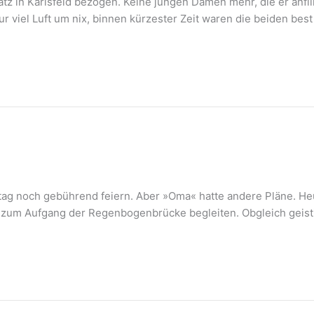
atz in Karlsfeld bezogen. Keine jungen Damen mehr, die er anfl
nur viel Luft um nix, binnen kürzester Zeit waren die beiden be
tstag noch gebührend feiern. Aber »Oma« hatte andere Pläne. H
is zum Aufgang der Regenbogenbrücke begleiten. Obgleich geisti