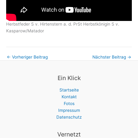
Herbstfeder S v. Hirtenstern a. d. PrSt Herbstkönigin S v.
Kasparow/Matador
←
Vorheriger Beitrag
Nächster Beitrag
→
Ein Klick
Startseite
Kontakt
Fotos
Impressum
Datenschutz
Vernetzt