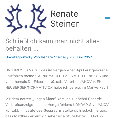
Zum
Inhalt
Renate
springen
Steiner
Schließlich kann man nicht alles
behalten …
Uncategorized
/ Von
Renate Steiner
/
28. Juni 2024
ON TIME’S JANA S – das im vergangenen April erstgeborene
Stutfohlen meiner StPruPrSt ON TIME S v. EH HIBISKUS und
von ehemals Dr. Friedrich Nüssel’s Vererber JANOV v. EH
HEUBERGER/NORMATIV OX habe ich bereits im Mai verkauft.
Mit dem netten „jungen Mann“ kam ich zunächst über die
Verkaufsanzeige meines Hengstfohlens KONRAD S v. JANOV in
Kontakt. Im Laufe des Gesprächs stellte sich jedoch heraus,
dass Matthias eigentlich lieber eine Stute hätte….. Und so