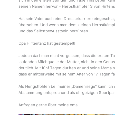
sich in den ersten Stunden und Tagen ins Leben käm
seinen Namen hervor – Herbstkämpfer S von Hirtens
Hat sein Vater auch eine Dressurkarriere eingeschla
übersehen. Und wenn man dem kleinen Herbstkämpfer
und das Selbstbewusstsein herrühren.
Opa Hirtentanz hat gestempelt!
Jedoch darf man nicht vergessen, dass die ersten Ta
laufenden Milchquelle der Mutter, nicht in den Genu
deutlich. Mit fünf Tagen durften er und seine Mama n
dass er mittlerweile mit seinem Alter von 17 Tagen fas
Als Hengstfohlen bei meiner „Damenriege“ kann ich de
Abstammung entsprechend als ehrgeizigen Sportpart
Anfragen gerne über meine email.