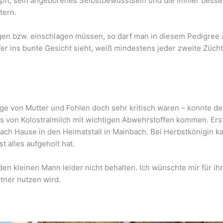
pft, sein angeborenes Selbstbewusstsein und die immer besser
tern.
gen bzw. einschlagen müssen, so darf man in diesem Pedigree a
 ins bunte Gesicht sieht, weiß mindestens jeder zweite Züch
ge von Mutter und Fohlen doch sehr kritisch waren – konnte de
ss von Kolostralmilch mit wichtigen Abwehrstoffen kommen. Erst
ach Hause in den Heimatstall in Mainbach. Bei Herbstkönigin kan
t alles aufgeholt hat.
n kleinen Mann leider nicht behalten. Ich wünschte mir für ihn
ner nutzen wird.